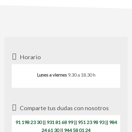
Horario
Lunes a viernes
9.30 a 18.30 h
Comparte tus dudas con nosotros
91 198 23 30
||
931 81 68 99
||
951 23 98 93
||
984
24 61 30
||
944 58 01 24