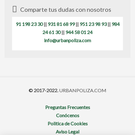
Comparte tus dudas con nosotros
91 198 23 30
||
931 81 68 99
||
951 23 98 93
||
984
24 61 30
||
944 58 01 24
info@urbanpoliza.com
© 2017-2022.
URBANPOLIZA.COM
Preguntas Frecuentes
Conócenos
Politica de Cookies
Aviso Legal