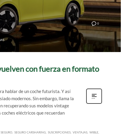
0
IAS
vuelven con fuerza en formato
a hablar de un coche futurista. Y así
siado modernos. Sin embargo, llama la
én recuperando sus modelos vintage
s coches eléctricos que recuerdan
SEGURO
SEGURO CARSHARING
SUSCRIPCIONES
VENTAJAS
WIBLE