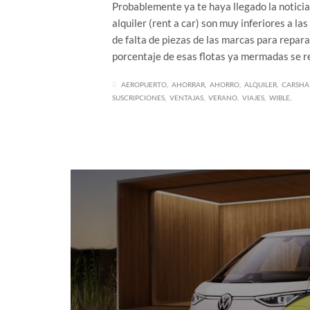
Probablemente ya te haya llegado la noticia
alquiler (rent a car) son muy inferiores a l
de falta de piezas de las marcas para repar
porcentaje de esas flotas ya mermadas se r
AEROPUERTO
AHORRAR
AHORRO
ALQUILER
CARSHA
SUSCRIPCIONES
VENTAJAS
VERANO
VIAJES
WIBLE