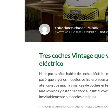
redaccion@urbanpoliza.com
MARTES, 05 JULIO 2022
/
PUBLISHED IN
NOTIC
Tres coches Vintage que 
eléctrico
Hace pocos años hablar de coche eléctrico er
pasó, que algunos modelos se hicieron dema
atención que muchas marcas de coches est
más icónicos y estén sacando a la luz nuevo
inevitablemente a modelos antiguos
AHORRAR
AHORRO
CARSHARING
PACKS DE AHORRO