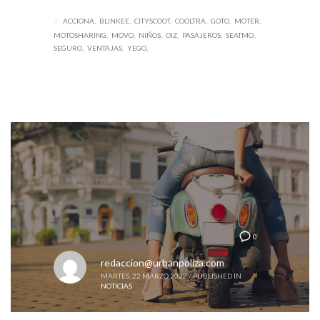
ACCIONA
BLINKEE
CITYSCOOT
COOLTRA
GOTO
MOTER
MOTOSHARING
MOVO
NIÑOS
OIZ
PASAJEROS
SEATMO
SEGURO
VENTAJAS
YEGO
0
redaccion@urbanpoliza.com
MARTES, 22 MARZO 2022
/
PUBLISHED IN
NOTICIAS