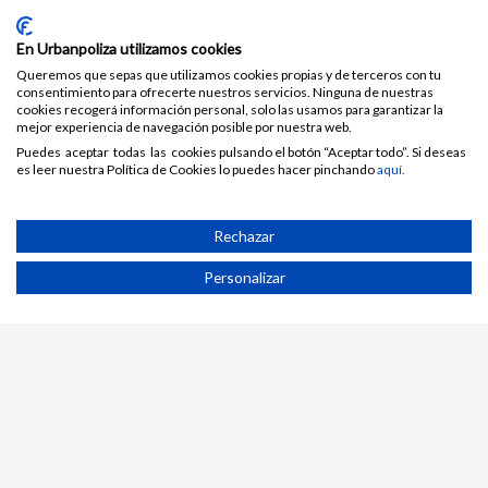
Lunes a viernes
9.30 a 18.30 h
En Urbanpoliza utilizamos cookies
Queremos que sepas que utilizamos cookies propias y de terceros con tu
consentimiento para ofrecerte nuestros servicios. Ninguna de nuestras
cookies recogerá información personal, solo las usamos para garantizar la
mejor experiencia de navegación posible por nuestra web.
Comparte tus dudas con nosotros
Puedes aceptar todas las cookies pulsando el botón “Aceptar todo”. Si deseas
es leer nuestra Política de Cookies lo puedes hacer pinchando
aquí.
91 198 23 30
||
931 81 68 99
||
951 23 98 93
||
984
24 61 30
||
944 58 01 24
Rechazar
info@urbanpoliza.com
Personalizar
© 2017-2022.
URBANPOLIZA.COM