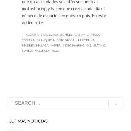
que otras ciudades se están sumando al
motosharing y hacen que crezca cada día el
número de usuarios en nuestro país. En este
artículo, te
ACCIONA
BARCELONA
BLINKEE
CABIFY
CITYSCOOT
COOLTRA
FRANQUICIA
GOTO GLOBAL
LA CORUÑA
MADRID
MALAGA
MOTER
MOTOSHARING
OIZ
SEAT MO
SEVILLA
VALENCIA
YEGO
ÚLTIMAS NOTICIAS