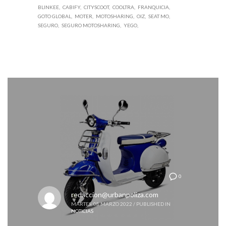
BLINKEE
CABIFY
CITYSCOOT
COOLTRA
FRANQUICIA
GOTO GLOBAL
MOTER
MOTOSHARING
OIZ
SEAT MO
SEGURO
SEGURO MOTOSHARING
YEGO
0
redaccion@urbanpoliza.com
MARTES, 08 MARZO 2022
/
PUBLISHED IN
NOTICIAS